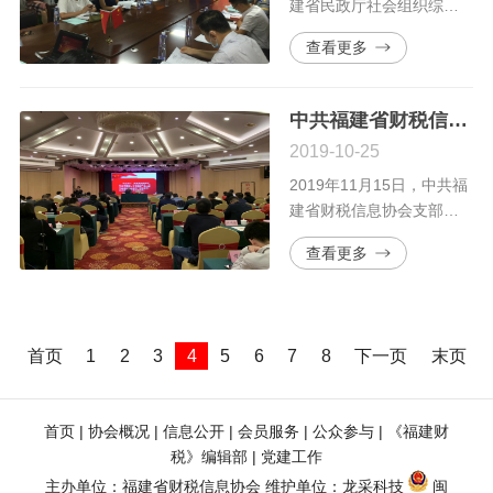
建省民政厅社会组织综合
党委年度学习安排，中共
查看更多
福建省财税信息协会支部
组织党务工作者参加在福
州市台江区中评花园7座2
中共福建省财税信息协会支部参加“不忘初心、牢记使命”主题教育活动
层西福州市直机关党员干
2019-10-25
部教育基地——“福州红色
地下航线教育基地”举办
2019年11月15日，中共福
的“牢记初心使命 勇于担当
建省财税信息协会支部委
作为”主题党日学习活动。
员会参加由中共福建省民
查看更多
政厅社会组织综合委员会
主办的社会组织党建大讲
堂“不忘初心、牢记使命”主
题教育活动。
首页
1
2
3
4
5
6
7
8
下一页
末页
首页
 | 
协会概况
 | 
信息公开
 | 
会员服务
 | 
公众参与
 | 
《福建财
税》编辑部
 | 
党建工作
主办单位：福建省财税信息协会 维护单位：
龙采科技
闽