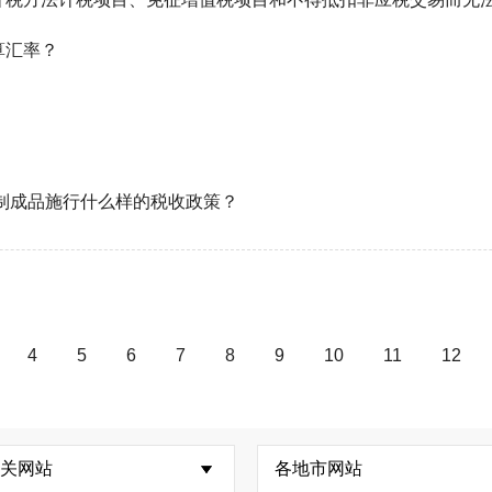
算汇率？
工制成品施行什么样的税收政策？
4
5
6
7
8
9
10
11
12