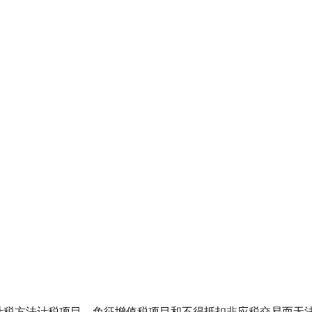
计税方法计税项目、免征增值税项目和不得抵扣非应税交易而无