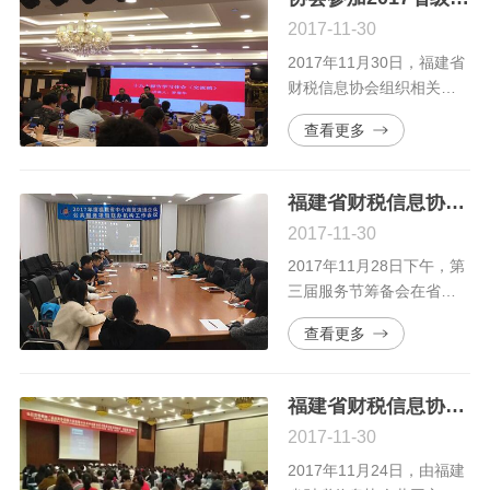
的第三届福建省中小商贸
2017-11-30
流通企业服务节在福州启
动。
2017年11月30日，福建省
财税信息协会组织相关人
员参加福建省民政厅、福
查看更多
建省民间组织服务中心在
福州荣誉大酒店举办的省
级社会组织新闻发言人暨
福建省财税信息协会领导出席“2017年第三届福建省中小商贸流通企业服务节”筹备工作会议
财务管理培训班。
2017-11-30
2017年11月28日下午，第
三届服务节筹备会在省贸
易促进中心七层第三贵宾
查看更多
室召开。
福建省财税信息协会第十四届财税管理培训班暨会计成本核算分析与税务处理差异解析专题培训顺利完成
2017-11-30
2017年11月24日，由福建