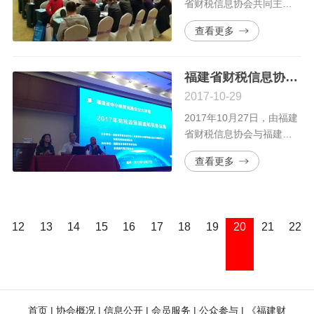
省财税信息协会共同主办
的福建省中小商贸流通企
查看更多
业管理提升活动之《企业
内部财务控制与实施暨会
计成本核算分析与税务处
福建省财税信息协会第十三届财税管理培训班暨《2017年财税政策解读和实务运用》专题讲座在福州顺利召开
理差异解析》专题培训在
2017-10-29
南平武夷山宝岛酒店成功
举办。
2017年10月27日，由福建
省财税信息协会与福建省
贸易促进中心（福建省中
查看更多
小商贸流通企业公共服务
平台）共同主办，福建省
代理记账协会等兄弟单位
协办的福建省中小商贸流
12
13
14
15
16
17
18
19
20
21
22
通企业大讲堂暨《2017年
财税政策解读和实务运
用》专题讲座（福建省财
税信息协会第十三届财税
管理培训班）在福州景城
首页
 | 
协会概况
 | 
信息公开
 | 
会员服务
 | 
公众参与
 | 
《福建财
大酒店成功举办。