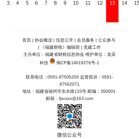
2
3
4
5
6
7
8
9
10
11
12
13
14
1
首页
 | 
协会概况
 | 
信息公开
 | 
会员服务
 | 
公众参与
| 
《福建财税》编辑部
 | 
党建工作
主办单位：福建省财税信息协会 维护单位：
龙采
科技
闽CP备14019276号-1
联系电话：0591-87505250 监督投诉：0591-
87562071
地址：福建省福州市东水路133号 邮编：350001    
邮箱：fjscsxx@163.com
微信公众号