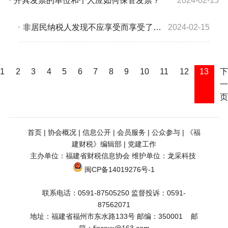
开具发票的单位和个人应如何保管发票？
2024-02-15
非居民纳税人发现不应享受而享受了协定待遇，并少缴或未缴税款的怎么办？
2024-02-15
1
2
3
4
5
6
7
8
9
10
11
12
13
下
一
页
首页
 | 
协会概况
 | 
信息公开
 | 
会员服务
 | 
公众参与
 | 
《福
建财税》编辑部
 | 
党建工作
主办单位：福建省财税信息协会 维护单位：
龙采科技
闽CP备14019276号-1
联系电话：0591-87505250 监督投诉：0591-
87562071
地址：福建省福州市东水路133号 邮编：350001    邮
箱：fjscsxx@163.com