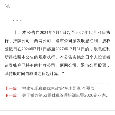
间。
……
十、本公告自
2024
年
7
月
1
日起至
2027
年
12
月
31
日执
行，挂牌公司、两网公司、退市公司派发股息红利，股权
登记日在
2024
年
7
月
1
日起至
2027
年
12
月
31
日的，股息红利
所得按照本公告的规定执行。本公告实施之日个人投资者
证券账户已持有的挂牌公司、两网公司、退市公司股票，
其持股时间自取得之日起计算。”
上一篇：
福建实现税费优惠政策“免申即享”全覆盖
下一篇：
关于举办第53届财税管理培训班暨2026企业内部应税行为全链条风险扫描与稽查风险应对实战专题培训的通知