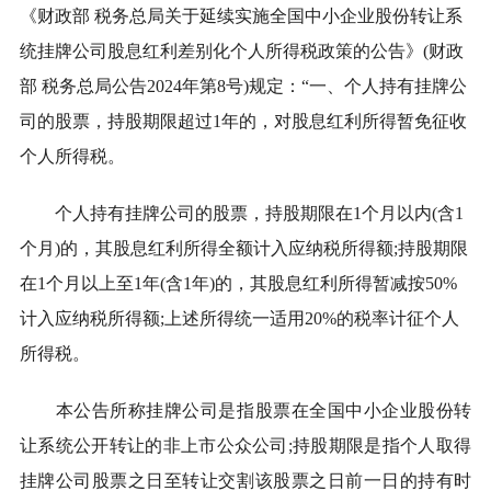
《财政部 税务总局关于延续实施全国中小企业股份转让系
统挂牌公司股息红利差别化个人所得税政策的公告》
(
财政
部 税务总局公告
2024
年第
8
号
)
规定：“一、个人持有挂牌公
司的股票，持股期限超过
1
年的，对股息红利所得暂免征收
个人所得税。
个人持有挂牌公司的股票，持股期限在
1
个月以内
(
含
1
个月
)
的，其股息红利所得全额计入应纳税所得额
;
持股期限
在
1
个月以上至
1
年
(
含
1
年
)
的，其股息红利所得暂减按
50%
计入应纳税所得额
;
上述所得统一适用
20%
的税率计征个人
所得税。
本公告所称挂牌公司是指股票在全国中小企业股份转
让系统公开转让的非上市公众公司
;
持股期限是指个人取得
挂牌公司股票之日至转让交割该股票之日前一日的持有时