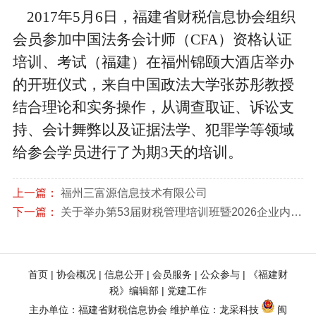
2017
年
5
月
6
日，福建省财税信息协会组织
会员参加中国法务会计师（
CFA
）资格认证
培训、考试（福建）在福州锦颐大酒店举办
的开班仪式，来自中国政法大学张苏彤教授
结合理论和实务操作，从调查取证、诉讼支
持、会计舞弊以及证据法学、犯罪学等领域
给参会学员进行了为期
3
天的培训。
上一篇：
福州三富源信息技术有限公司
下一篇：
关于举办第53届财税管理培训班暨2026企业内部应税行为全链条风险扫描与稽查风险应对实战专题培训的通知
首页
 | 
协会概况
 | 
信息公开
 | 
会员服务
 | 
公众参与
 | 
《福建财
税》编辑部
 | 
党建工作
主办单位：福建省财税信息协会 维护单位：
龙采科技
闽