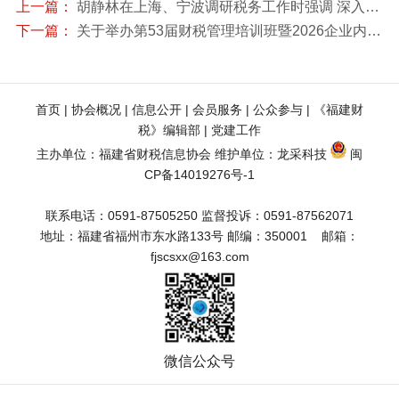
上一篇：
胡静林在上海、宁波调研税务工作时强调 深入学习贯彻中央经济工作会议精神 确保“十四五”收好官“十五五”开好局
下一篇：
关于举办第53届财税管理培训班暨2026企业内部应税行为全链条风险扫描与稽查风险应对实战专题培训的通知
首页
 | 
协会概况
 | 
信息公开
 | 
会员服务
 | 
公众参与
 | 
《福建财
税》编辑部
 | 
党建工作
主办单位：福建省财税信息协会 维护单位：
龙采科技
闽
CP备14019276号-1
联系电话：0591-87505250 监督投诉：0591-87562071
地址：福建省福州市东水路133号 邮编：350001    邮箱：
fjscsxx@163.com
微信公众号